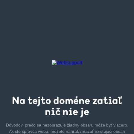
Na tejto
doméne zatiaľ
nič nie je
Dôvodov, prečo sa nezobrazuje žiadny obsah, môže byť
viacero.
Ak ste správca webu, môžete nahrať/zmazať
existujúci obsah