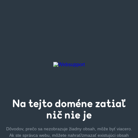
Na tejto
doméne zatiaľ
nič nie je
Dôvodov, prečo sa nezobrazuje žiadny obsah, môže byť
viacero.
Ak ste správca webu, môžete nahrať/zmazať
existujúci obsah