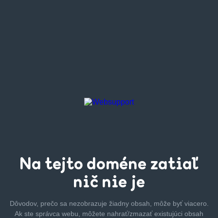
Na tejto
doméne zatiaľ
nič nie je
Dôvodov, prečo sa nezobrazuje žiadny obsah, môže byť
viacero.
Ak ste správca webu, môžete nahrať/zmazať
existujúci obsah