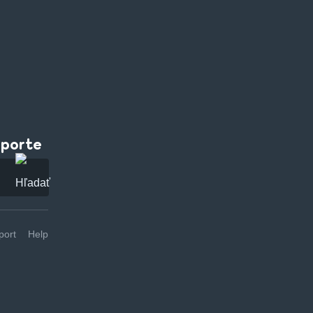
pporte
ort
Help