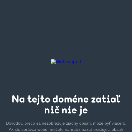
Na tejto
doméne zatiaľ
nič nie je
Dôvodov, prečo sa nezobrazuje žiadny obsah, môže byť
viacero.
Ak ste správca webu, môžete nahrať/zmazať
existujúci obsah