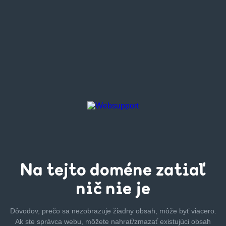
Na tejto
doméne zatiaľ
nič nie je
Dôvodov, prečo sa nezobrazuje žiadny obsah, môže byť
viacero.
Ak ste správca webu, môžete nahrať/zmazať
existujúci obsah