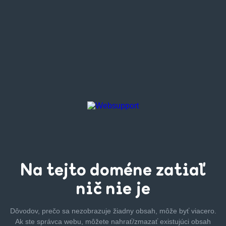
Na tejto
doméne zatiaľ
nič nie je
Dôvodov, prečo sa nezobrazuje žiadny obsah, môže byť
viacero.
Ak ste správca webu, môžete nahrať/zmazať
existujúci obsah